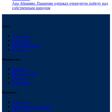
Ара Абрамян: Пашинян одержал очередную победу над
собственным народом
Союз
Идеология
Структура
Отделения САР
Контакты
Инициативы
Новости
Проекты САР
Помощь
Молодежь
Контакты
Контакты
Виртуальная приемная
Вакансии