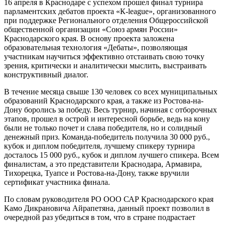
16 апреля в Краснодаре с успехом прошел финал турнира
парламентских дебатов проекта «К-league», организованного
при поддержке Регионального отделения Общероссийской
общественной организации «Союз армян России»
Краснодарского края. В основу проекта заложена
образовательная технология «Дебаты», позволяющая
участникам научиться эффективно отстаивать свою точку
зрения, критически и аналитически мыслить, выстраивать
конструктивный диалог.
В течение месяца свыше 130 человек со всех муниципальных
образований Краснодарского края, а также из Ростова-на-
Дону боролись за победу. Весь турнир, начиная с отборочных
этапов, прошел в острой и интересной борьбе, ведь на кону
были не только почет и слава победителя, но и солидный
денежный приз. Команда-победитель получила 30 000 руб.,
кубок и диплом победителя, лучшему спикеру турнира
досталось 15 000 руб., кубок и диплом лучшего спикера. Всем
финалистам, а это представители Краснодара, Армавира,
Тихорецка, Туапсе и Ростова-на-Дону, также вручили
сертификат участника финала.
По словам руководителя РО ООО САР Краснодарского края
Камо Дикрановича Айрапетяна, данный проект позволил в
очередной раз убедиться в том, что в стране подрастает