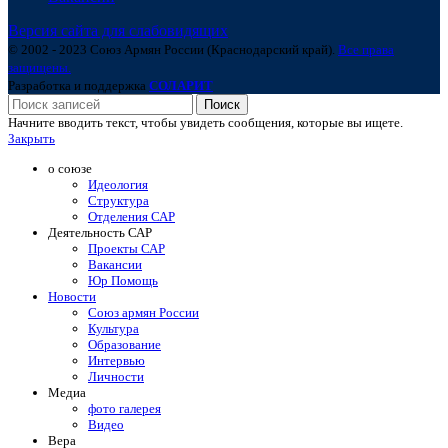
Версия сайта для слабовидящих
© 2002 - 2023 Союз Армян России (Краснодарский край).
Все права
защищены.
Разработка и поддержка
СОЛАРИТ
Поиск
Начните вводить текст, чтобы увидеть сообщения, которые вы ищете.
Закрыть
о союзе
Идеология
Структура
Отделения САР
Деятельность САР
Проекты САР
Вакансии
Юр Помощь
Новости
Союз армян России
Культура
Образование
Интервью
Личности
Медиа
фото галерея
Видео
Вера