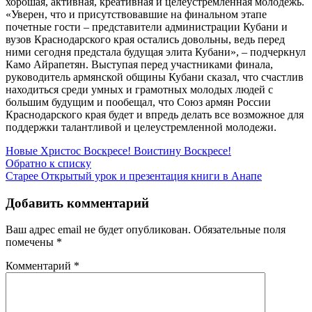
хорошая, активная, креативная и целеустремленная молодежь.
«Уверен, что и присутствовавшие на финальном этапе
почетные гости – представители администрации Кубани и
вузов Краснодарского края остались довольны, ведь перед
ними сегодня предстала будущая элита Кубани», – подчеркнул
Камо Айрапетян. Выступая перед участниками финала,
руководитель армянской общины Кубани сказал, что счастлив
находиться среди умных и грамотных молодых людей с
большим будущим и пообещал, что Союз армян России
Краснодарского края будет и впредь делать все возможное для
поддержки талантливой и целеустремленной молодежи.
Новые
Христос Воскресе! Воистину Воскресе!
Обратно к списку
Старее
Открытый урок и презентация книги в Анапе
Добавить комментарий
Ваш адрес email не будет опубликован.
Обязательные поля
помечены
*
Комментарий
*