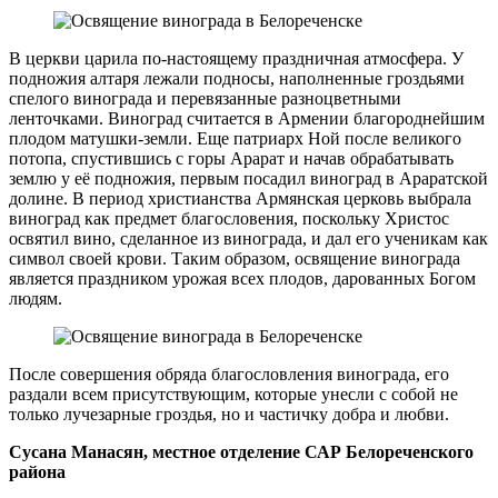
В церкви царила по-настоящему праздничная атмосфера. У
подножия алтаря лежали подносы, наполненные гроздьями
спелого винограда и перевязанные разноцветными
ленточками. Виноград считается в Армении благороднейшим
плодом матушки-земли. Еще патриарх Ной после великого
потопа, спустившись с горы Арарат и начав обрабатывать
землю у её подножия, первым посадил виноград в Араратской
долине. В период христианства Армянская церковь выбрала
виноград как предмет благословения, поскольку Христос
освятил вино, сделанное из винограда, и дал его ученикам как
символ своей крови. Таким образом, освящение винограда
является праздником урожая всех плодов, дарованных Богом
людям.
После совершения обряда благословления винограда, его
раздали всем присутствующим, которые унесли с собой не
только лучезарные гроздья, но и частичку добра и любви.
Сусана Манасян, местное отделение САР Белореченского
района