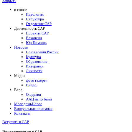
Закрыть
о союзе
Идеология
Структура
Отделения САР
Деятельность САР
Проекты САР
Вакансии
Юр Помощь
Новости
Союз армян России
Культура
Образование
Интервью
Личности
Медиа
фото галерея
Видео
Вера
О церкви
ААЦ на Кубани
Молодежь
Новое
Виртуальная приемная
Контакты
Вступить в САР
Присоединиться к САР