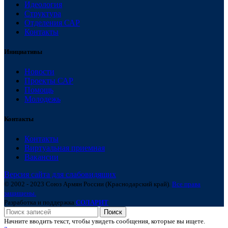
Идеология
Структура
Отделения САР
Контакты
Инициативы
Новости
Проекты САР
Помощь
Молодежь
Контакты
Контакты
Виртуальная приемная
Вакансии
Версия сайта для слабовидящих
© 2002 - 2023 Союз Армян России (Краснодарский край).
Все права
защищены.
Разработка и поддержка
СОЛАРИТ
Поиск
Начните вводить текст, чтобы увидеть сообщения, которые вы ищете.