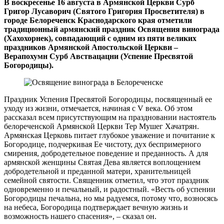
В воскресенье 16 августа в Армянской Церкви Сурб
Григор Лусаворич (Святого Григория Просветителя) в
городе Белореченск Краснодарского края отметили
традиционный армянский праздник Освящения винограда
(Хахохорнек), совпадающий с одним из пяти великих
праздников Армянской Апостольской Церкви –
Верапохумн Сурб Авствацацни (Успение Пресвятой
Богородицы).
Праздник Успения Пресвятой Богородицы, посвященный ее
уходу из жизни, отмечается, начиная с V века. Об этом
рассказал всем присутствующим на праздновании настоятель
белореченской Армянской Церкви Тер Мушег Хачатрян.
Армянская Церковь питает глубокое уважение и почитание к
Богородице, подчеркивая Ее чистоту, дух беспримерного
смирения, добродетельное поведение и преданность. А для
армянской женщины Святая Дева является воплощением
добродетельной и преданной матери, хранительницей
семейной святости. Священник отметил, что этот праздник
одновременно и печальный, и радостный. «Весть об успении
Богородицы печальна, но мы радуемся, потому что, возносясь
на небеса, Богородица подтверждает вечную жизнь и
возможность нашего спасения», – сказал он.