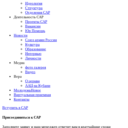
Идеология
Структура
Отделения САР
Деятельность САР
Проекты САР
Вакансии
Юр Помощь
Новости
Союз армян России
Культура
Образование
Интервью
Личности
Медиа
фото галерея
Видео
Вера
О церкви
ААЦ на Кубани
Молодежь
Новое
Виртуальная приемная
Контакты
Вступить в САР
Присоединиться к САР
Заполните заявку и наш менеджер ответит вам в кратчайшие сроки