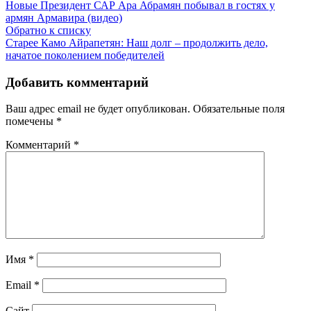
Новые
Президент САР Ара Абрамян побывал в гостях у
армян Армавира (видео)
Обратно к списку
Старее
Камо Айрапетян: Наш долг – продолжить дело,
начатое поколением победителей
Добавить комментарий
Ваш адрес email не будет опубликован.
Обязательные поля
помечены
*
Комментарий
*
Имя
*
Email
*
Сайт