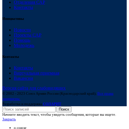
Отделения САР
Контакты
Инициативы
Новости
Проекты САР
Помощь
Молодежь
Контакты
Контакты
Виртуальная приемная
Вакансии
Версия сайта для слабовидящих
© 2002 - 2023 Союз Армян России (Краснодарский край).
Все права
защищены.
Разработка и поддержка
СОЛАРИТ
Поиск
Начните вводить текст, чтобы увидеть сообщения, которые вы ищете.
Закрыть
о союзе