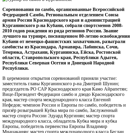
Соревнования по самбо, организованные Всероссийской
Федерацией Самбо, Региональным отделением Союза
армян России Краснодарского края и администрацией
Курганинского р-на Кубани, собрали спортсменов 2008-
2010 годов рождения из ряда регионов России. Звание
лучшего на турнире, посвященном 80-летию освобождения
Кубани от немецко-фашистских захватчиков, разыграли
самбисты из Краснодара, Армавира, Лабинска, Сочи,
Темрюка, Астрахани, Курганинска, Ейска, Ростовской
области, Ставропольского края, Республики Адыгея,
Республики Северная Осетия и Донецкой Народной
Республики.
В церемонии открытия соревнований приняли участие:
заместитель главы Курганинского р-на Дмитрий Шунин;
председатель РО САР Краснодарского края Камо Айрапетян;
Вице-Президент Федерации самбо и дзюдо Краснодарского
края, мастер спорта международного класса Евгений
Нефедов; чемпион России и Европы по самбо, победитель и
призёр розыгрышей Кубка мира по самбо, Заслуженный
мастер спорта России Эдуард Кургинян; мастер спорта
международного класса, обладатель Кубка мира и кубка
Европы, победитель первенства Европы Владимир
Мнацаканян; мастер спорта международного класса Беслан