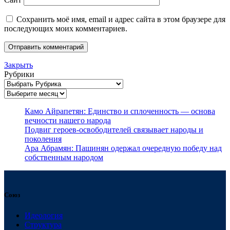
Сохранить моё имя, email и адрес сайта в этом браузере для
последующих моих комментариев.
Закрыть
Рубрики
Архивы
Камо Айрапетян: Единство и сплоченность — основа
вечности нашего народа
Подвиг героев-освободителей связывает народы и
поколения
Ара Абрамян: Пашинян одержал очередную победу над
собственным народом
Союз
Идеология
Структура