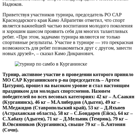
Надюков.
Приветствуя участников турнира, председатель РО САР
Краснодарского края Камо Айрапетян отметил, что спорт
является важнейшей частью воспитания молодого поколения
и хорошим шансом проявить себя для многих талантливых
ребят. «При этом, задачами турнира являются не только
спортивные результаты. Участие в турнире — это прекрасная
возможность для ребят познакомиться друг с другом, завести
новых друзей», – сказал Камо Дикранович.
Турнир, активное участие в проведении которого приняло
МО САР Курганинского р-на (председатель – Артем
Цатурян), прошел на высоком уровне и стал настоящим
праздником для молодых спортсменов. Назовем
победителей во всех весовых категориях: 42 кг – А.Саакян
(Курганинск), 46 кг – М.Алибердов (Адыгея), 49 кг –
М.Меджидов (Ставропольский край), 53 кг – Д.Яхъяев
(Астраханская область), 58 кг – С.Бондарев (Ейск), 64 кг –
С.Хабаху (Адыгея), 71 кг – Д.Мельник (Темрюк), 79 кг –
В.Овсянников (Курганинск), свыше 79 кг – Б.Антонян
(Сочи).