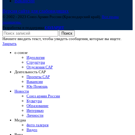
Вакансии
Версия сайта для слабовидящих
© 2002 - 2023 Союз Армян России (Краснодарский край).
Все права
защищены.
Разработка и поддержка
СОЛАРИТ
Поиск
Начните вводить текст, чтобы увидеть сообщения, которые вы ищете.
Закрыть
о союзе
Идеология
Структура
Отделения САР
Деятельность САР
Проекты САР
Вакансии
Юр Помощь
Новости
Союз армян России
Культура
Образование
Интервью
Личности
Медиа
фото галерея
Видео
Вера