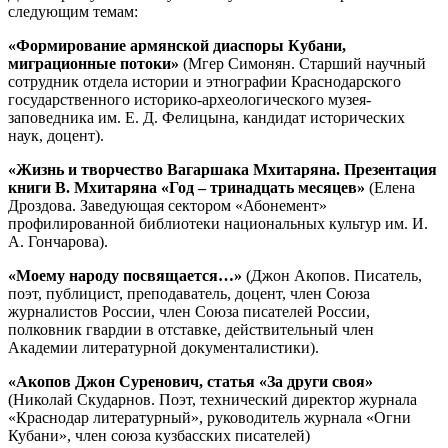
следующим темам:
«Формирование армянской диаспоры Кубани,
миграционные потоки»
(Мгер Симонян. Старший научный
сотрудник отдела истории и этнографии Краснодарского
государственного историко-археологического музея-
заповедника им. Е. Д. Фелицына, кандидат исторических
наук, доцент).
«Жизнь и творчество Вагаршака Мхитаряна. Презентация
книги В. Мхитаряна «Год – тринадцать месяцев»
(Елена
Дроздова. Заведующая сектором «Абонемент»
профилированной библиотеки национальных культур им. И.
А. Гончарова).
«Моему народу посвящается…»
(Джон Акопов. Писатель,
поэт, публицист, преподаватель, доцент, член Союза
журналистов России, член Союза писателей России,
полковник гвардии в отставке, действительный член
Академии литературной документалистики).
«Акопов Джон Суренович, статья «За други своя»
(Николай Скударнов. Поэт, технический директор журнала
«Краснодар литературный», руководитель журнала «Огни
Кубани», член союза кузбасских писателей)