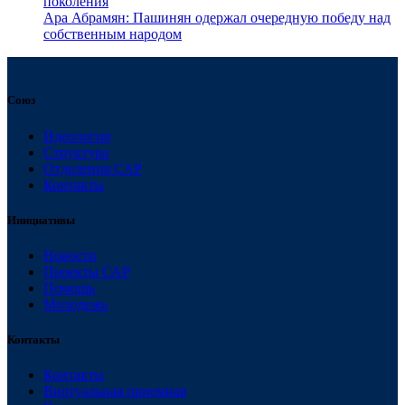
поколения
Ара Абрамян: Пашинян одержал очередную победу над
собственным народом
Союз
Идеология
Структура
Отделения САР
Контакты
Инициативы
Новости
Проекты САР
Помощь
Молодежь
Контакты
Контакты
Виртуальная приемная