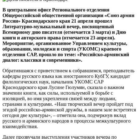
В центральном офисе Регионального отделения
Общероссийской общественной организации «Союз армян
России» Краснодарского края 21 апреля прошел
Литературно-музыкальный вечер, посвященный
Всемирному дню писателя (отмечается 3 марта) и Дню
книги и авторского права (отмечается 23 апреля).
Мероприятие, организованное Управлением культуры,
образования, молодежи и спорта (УКОМС) краевого
отделения САР, прошло по теме: «Российско-армянский
диалог: классики и современники».
Обратившаяся с приветствием к собравшимся, преподаватель
кафедры русского языка как иностранного КубГУ, кандидат
филологических наук, начальник УКОМС САР
Краснодарского края Лусине Гюлумян, сказала о важном
значении книги, как силы, используемой в борьбе с
изоляцией, во имя укрепления связей между людьми,
странами и культурами. «Наш творческий вечер пройдет под
эгидой российско-армянской дружбы, в нашем зале встретятся
сегодня две культуры», – отметила она, подчеркнув вклад
русского и армянского народов в процессы межкультурного
взаимодействия.
Далее прозвучали выступления участников вечера по