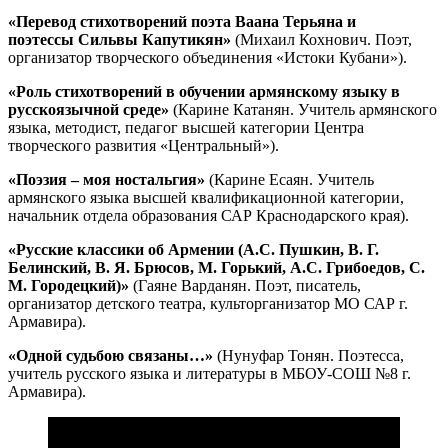
«Перевод стихотворений поэта Ваана Терьяна и
поэтессы Сильвы Капутикян»
(Михаил Кохнович. Поэт,
организатор творческого объединения «Истоки Кубани»).
«Роль стихотворений в обучении армянскому языку в
русскоязычной среде»
(Карине Катанян. Учитель армянского
языка, методист, педагог высшей категории Центра
творческого развития «Центральный»).
«Поэзия – моя ностальгия»
(Карине Есаян. Учитель
армянского языка высшей квалификационной категории,
начальник отдела образования САР Краснодарского края).
«Русские классики об Армении (А.С. Пушкин, В. Г.
Белинский, В. Я. Брюсов, М. Горький, А.С. Грибоедов, С.
М. Городецкий)»
(Гаяне Варданян. Поэт, писатель,
организатор детского театра, культорганизатор МО САР г.
Армавира).
«Одной судьбою связаны…»
(Нунуфар Тонян. Поэтесса,
учитель русского языка и литературы в МБОУ-СОШ №8 г.
Армавира).