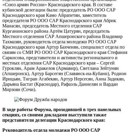
«Союз армян России» Краснодарского края. В составе
кубанской делегации были: председатель РО ООО САР
Краснодарского края Камо Айрапетян, заместитель
председателя РО ООО САР Краснодарского края Абрик
Манасян, председатель Местного отделения САР
Курганинского района Артём Цатурян, председатель
Местного отделения САР Апшеронского района Владимир
Тахмазян, руководитель отдела молодежи РО ООО САР
Краснодарского края Артур Бахченян, специалист отдела по
связям со СМИ РО ООО САР Краснодарского края Стефания
Саркисова, представители и активисты регионального и
местных отделения САР Краснодарского края – Сергей
Гуроклян, Арам Аракелов (Армавир), Светлана Зейтунян
(Апшеронск), Артур Барсегян (Славянск-на-Кубани), Родион
Ирицьян, Тигран Агабекян, Артур Нерсесян, Анна Задикян,
Дарьяна Бастат (Краснодар), Рафаэль Даниелян и Вардан
Мирзоян (Сочи).
В ходе работы Форума, проходившей в трех панельных
секциях, со своими докладами выступили также
представители делегации Краснодарского края:
Руководитель отдела молодежи РО ООО САР