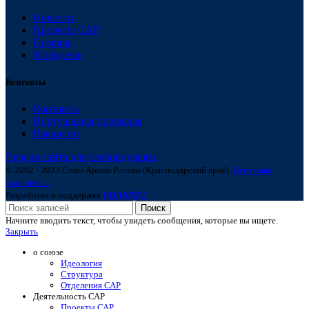
Новости
Проекты САР
Помощь
Молодежь
Контакты
Контакты
Виртуальная приемная
Вакансии
Версия сайта для слабовидящих
© 2002 - 2023 Союз Армян России (Краснодарский край).
Все права
защищены.
Разработка и поддержка
СОЛАРИТ
Поиск
Начните вводить текст, чтобы увидеть сообщения, которые вы ищете.
Закрыть
о союзе
Идеология
Структура
Отделения САР
Деятельность САР
Проекты САР