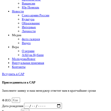
Вакансии
Юр Помощь
Новости
Союз армян России
Культура
Образование
Интервью
Личности
Медиа
фото галерея
Видео
Вера
О церкви
ААЦ на Кубани
Молодежь
Новое
Виртуальная приемная
Контакты
Вступить в САР
Присоединиться к САР
Заполните заявку и наш менеджер ответит вам в кратчайшие сроки
Ф.И.О.
Дата рождения