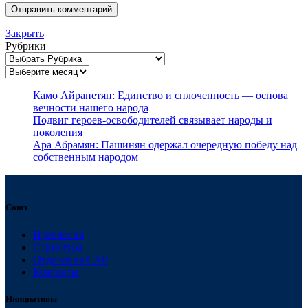
Закрыть
Рубрики
Архивы
Камо Айрапетян: Единство и сплоченность — основа
вечности нашего народа
Подвиг героев-освободителей связывает народы и
поколения
Ара Абрамян: Пашинян одержал очередную победу над
собственным народом
Союз
Идеология
Структура
Отделения САР
Контакты
Инициативы