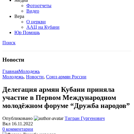
Медиа
Фотоотчеты
Видео
Вера
О церкви
ААЦ на Кубани
Юр Помощь
Поиск
Новости
Главная
Молодежь
Молодежь
,
Новости
,
Союз армян России
Делегация армян Кубани приняла
участие в Первом Международном
молодёжном форуме “Дружба народов”
Опубликовано
Тигран Гургенович
Вкл 16.11.2022
0
комментарии