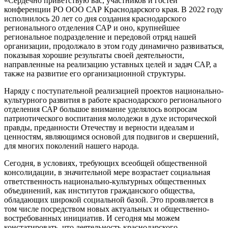
«Сердечно приветствую вас, участников и гостей
конференции РО ООО САР Краснодарского края. В 2022 году
исполнилось 20 лет со дня создания краснодарского
регионального отделения САР и оно, крупнейшее
региональное подразделение и передовой отряд нашей
организации, продолжало в этом году динамично развиваться,
показывая хорошие результаты своей деятельности,
направленные на реализацию уставных целей и задач САР, а
также на развитие его организационной структуры.
Наряду с поступательной реализацией проектов национально-
культурного развития в работе краснодарского регионального
отделения САР большое внимание уделялось вопросам
патриотического воспитания молодежи в духе исторической
правды, преданности Отечеству и верности идеалам и
ценностям, являющимся основой для подвигов и свершений,
для многих поколений нашего народа.
Сегодня, в условиях, требующих всеобщей общественной
консолидации, в значительной мере возрастает социальная
ответственность национально-культурных общественных
объединений, как институтов гражданского общества,
обладающих широкой социальной базой. Это проявляется в
том числе посредством новых актуальных и общественно-
востребованных инициатив. И сегодня мы можем
констатировать, что деятельность краснодарского