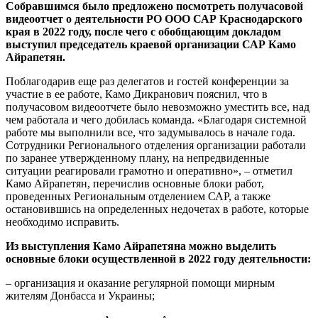
Собравшимся было предложено посмотреть получасовой
видеоотчет о деятельности РО ООО САР Краснодарского
края в 2022 году, после чего с обобщающим докладом
выступил председатель краевой организации САР Камо
Айрапетян.
Поблагодарив еще раз делегатов и гостей конференции за
участие в ее работе, Камо Дикранович пояснил, что в
получасовом видеоотчете было невозможно уместить все, над
чем работала и чего добилась команда. «Благодаря системной
работе мы выполнили все, что задумывалось в начале года.
Сотрудники Регионального отделения организации работали
по заранее утвержденному плану, на непредвиденные
ситуации реагировали грамотно и оперативно», – отметил
Камо Айрапетян, перечислив основные блоки работ,
проведенных Региональным отделением САР, а также
остановившись на определенных недочетах в работе, которые
необходимо исправить.
Из выступления Камо Айрапетяна можно выделить
основные блоки осуществленной в 2022 году деятельности:
– организация и оказание регулярной помощи мирным
жителям Донбасса и Украины;