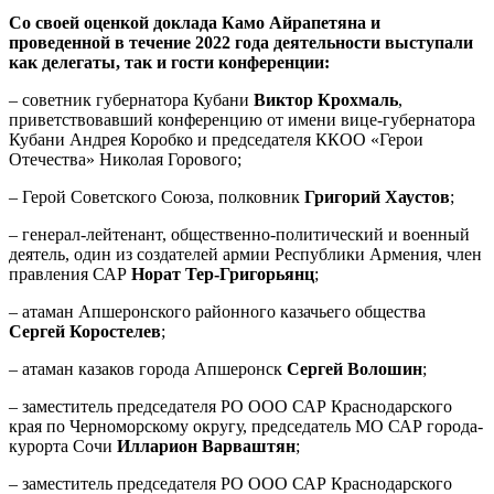
Со своей оценкой доклада Камо Айрапетяна и
проведенной в течение 2022 года деятельности выступали
как делегаты, так и гости конференции:
– советник губернатора Кубани
Виктор Крохмаль
,
приветствовавший конференцию от имени вице-губернатора
Кубани Андрея Коробко и председателя ККОО «Герои
Отечества» Николая Горового;
– Герой Советского Союза, полковник
Григорий Хаустов
;
– генерал-лейтенант, общественно-политический и военный
деятель, один из создателей армии Республики Армения, член
правления САР
Норат Тер-Григорьянц
;
– атаман Апшеронского районного казачьего общества
Сергей Коростелев
;
– атаман казаков города Апшеронск
Сергей Волошин
;
– заместитель председателя РО ООО САР Краснодарского
края по Черноморскому округу, председатель МО САР города-
курорта Сочи
Илларион Варваштян
;
– заместитель председателя РО ООО САР Краснодарского