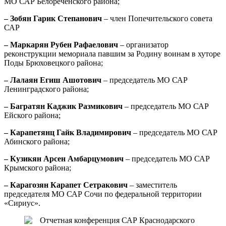
МО САР Белореченского района;
– Зобян Гарик Степанович
– член Попечительского совета
САР
– Маркарян Рубен Рафаелович
– организатор
реконструкции мемориала павшим за Родину воинам в хуторе
Поды Брюховецкого района;
– Лалаян Егиш Ашотович
– председатель МО САР
Ленинградского района;
– Багратян Каджик Размикович
– председатель МО САР
Ейского района;
– Карапетянц Гайк Владимирович
– председатель МО САР
Абинского района;
– Кузикян Арсен Амбарцумович
– председатель МО САР
Крымского района;
– Карагозян Карапет Сетракович
– заместитель
председателя МО САР Сочи по федеральной территории
«Сириус».