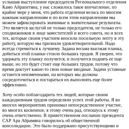
услышав выступление председателя Регионального отделения
Камо Айрапетяна, у нас сложилось такое впечатление, по
крайне мере у меня, что работа отделения велась по многим
важным направлениям и по всем этим направлениям мы
можем зафиксировать значимые и значительные результаты.
Это является заслугой не только председателя, не только его
сподвижников в лице заместителей и всего совета, но и всех
тех, которые своим участием вносили посильную лепту в эту
работу, которую мы признали удовлетворительной. Надо
всегда стремиться к лучшему. Задана весьма высокая планка,
добиться этой планки стоило больших трудов. Я уверен, что
удержать эту планку получится, и получится поднять ее еще
выше, но это будет стоит еще больших трудов, потому что
время диктует какие-то свои новые вводные. Задачи уставные
остаются неизменными, на которых мы должны
сосредоточиться и постараться их выполнять еще более
эффективно.
Хочу особо поблагодарить тех людей, которые своим
каждодневным трудом определяли успех этой работы. Я во
многих мероприятиях принимал непосредственное участие,
во многих косвенное, я этому очень рад, отношусь к этому
очень ответственно. В приветственном послании президента
САР Ара Абрамяна говорилось об общественной
консолидации. Это было поддержано присутствующими и