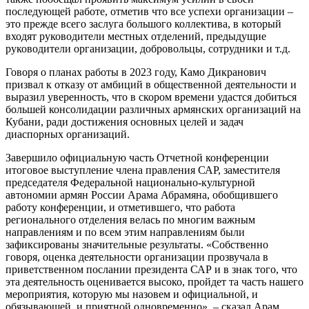
последующей работе, отметив что все успехи организации –
это прежде всего заслуга большого коллектива, в который
входят руководители местных отделений, предыдущие
руководители организации, добровольцы, сотрудники и т.д.
Говоря о планах работы в 2023 году, Камо Дикранович
призвал к отказу от амбиций в общественной деятельности и
выразил уверенность, что в скором времени удастся добиться
большей консолидации различных армянских организаций на
Кубани, ради достижения основных целей и задач
диаспорных организаций.
Завершило официальную часть Отчетной конференции
итоговое выступление члена правления САР, заместителя
председателя Федеральной национально-культурной
автономии армян России Арама Абрамяна, обобщившего
работу конференции, и отметившего, что работа
регионального отделения велась по многим важным
направлениям и по всем этим направлениям были
зафиксированы значительные результаты. «Собственно
говоря, оценка деятельности организации прозвучала в
приветственном послании президента САР и в знак того, что
эта деятельность оценивается высоко, пройдет та часть нашего
мероприятия, которую мы назовем и официальной, и
обязывающей, и приятной одновременно», – сказал Арам