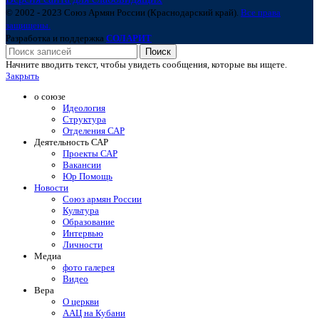
© 2002 - 2023 Союз Армян России (Краснодарский край).
Все права
защищены.
Разработка и поддержка
СОЛАРИТ
Поиск
Начните вводить текст, чтобы увидеть сообщения, которые вы ищете.
Закрыть
о союзе
Идеология
Структура
Отделения САР
Деятельность САР
Проекты САР
Вакансии
Юр Помощь
Новости
Союз армян России
Культура
Образование
Интервью
Личности
Медиа
фото галерея
Видео
Вера
О церкви
ААЦ на Кубани