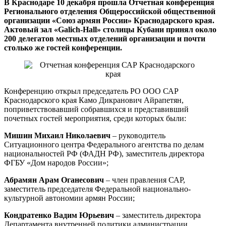
В Краснодаре 10 декабря прошла Отчетная конференция
Регионального отделения Общероссийской общественной
организации «Союз армян России» Краснодарского края.
Актовый зал «Galich-Hall» столицы Кубани принял около
200 делегатов местных отделений организации и почти
столько же гостей конференции.
Конференцию открыл председатель РО ООО САР
Краснодарского края Камо Дикранович Айрапетян,
поприветствовавший собравшихся и представивший
почетных гостей мероприятия, среди которых были:
Мишин Михаил Николаевич
– руководитель
Ситуационного центра Федерального агентства по делам
национальностей РФ (ФАДН РФ), заместитель директора
ФГБУ «Дом народов России»;
Абрамян Арам Оганесович
– член правления САР,
заместитель председателя Федеральной национально-
культурной автономии армян России;
Кондратенко Вадим Юрьевич
– заместитель директора
Департамента внутренней политики администрации