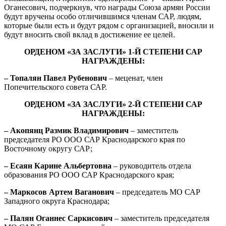
Оганесович, подчеркнув, что награды Союза армян России
будут вручены особо отличившимся членам САР, людям,
которые были есть и будут рядом с организацией, вносили и
будут вносить свой вклад в достижение ее целей.
ОРДЕНОМ «ЗА ЗАСЛУГИ» 1-Й СТЕПЕНИ САР
НАГРАЖДЕНЫ:
– Топалян Павел Рубенович
– меценат, член
Попечительского совета САР.
ОРДЕНОМ «ЗА ЗАСЛУГИ» 2-Й СТЕПЕНИ САР
НАГРАЖДЕНЫ:
– Акопянц Размик Владимирович
– заместитель
председателя РО ООО САР Краснодарского края по
Восточному округу САР;
– Есаян Карине Альбертовна
– руководитель отдела
образования РО ООО САР Краснодарского края;
– Маркосов Артем Ваганович
– председатель МО САР
Западного округа Краснодара;
– Палян Оганнес Саркисович
– заместитель председателя