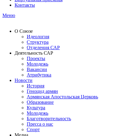
Контакты
Меню
О Союзе
Идеология
Структура
Отделения САР
Деятельность САР
Проекты
Молодежь
Вакансии
Атрибутика
Новости
История
Геноцид армян
Армянская Апостольская Церковь
Образование
Культура
Молодежь
Благотворительность
Пресса о нас
Спорт
Медиа