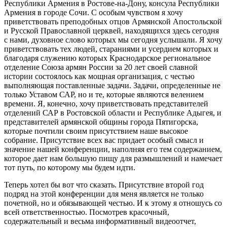
Республики Армения в Ростове-на-Дону, консула Республики
Армения в городе Сочи. С особым чувством я хочу
приветствовать преподобных отцов Армянской Апостольской
и Русской Православной церквей, находящихся здесь сегодня
с нами, духовное слово которых мы сегодня услышали. Я хочу
приветствовать тех людей, стараниями и усердием которых и
благодаря служению которых Краснодарское региональное
отделение Союза армян России за 20 лет своей славной
истории состоялось как мощная организация, с честью
выполняющая поставленные задачи. Задачи, определенные не
только Уставом САР, но и те, которые являются велением
времени. Я, конечно, хочу приветствовать представителей
отделений САР в Ростовской области и Республике Адыгея, и
представителей армянской общины города Пятигорска,
которые почтили своим присутствием наше высокое
собрание. Присутствие всех вас придает особый смысл и
значение нашей конференции, наполняя его тем содержанием,
которое дает нам большую пищу для размышлений и намечает
тот путь, по которому мы будем идти.
Теперь хотел бы вот что сказать. Присутствие второй год
подряд на этой конференции для меня является не только
почетной, но и обязывающей честью. И к этому я отношусь со
всей ответственностью. Посмотрев красочный,
содержательный и весьма информативный видеоотчет,