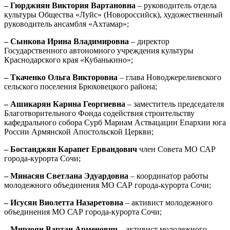
– Гюрджиян Виктория Вартановна
– руководитель отдела
культуры Общества «Луйс» (Новороссийск), художественный
руководитель ансамбля «Ахтамар»;
– Сынкова Ирина Владимировна
– директор
Государственного автономного учреждения культуры
Краснодарского края «Кубанькино»;
– Ткаченко Ольга Викторовна
– глава Новоджерелиевского
сельского поселения Брюховецкого района;
– Ашикарян Карина Георгиевна
– заместитель председателя
Благотворительного Фонда содействия строительству
кафедрального собора Сурб Мариам Аствацацин Епархии юга
России Армянской Апостольской Церкви;
– Бостанджян Карапет Ервандович
член Совета МО САР
города-курорта Сочи;
– Минасян Светлана Эдуардовна
– координатор работы
молодежного объединения МО САР города-курорта Сочи;
– Исусян Виолетта Назаретовна
– активист молодежного
объединения МО САР города-курорта Сочи;
– Мирзоян Вартан Арменович
– активист молодежного