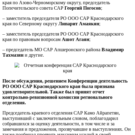
края по Азово-Черноморскому округу, председатель
Попечительского совета САР
Георгий Погосов
;
– заместитель председателя РО ООО САР Краснодарского
края по Северному округу
Липарит Амаякян
;
– заместитель председателя РО ООО САР Краснодарского
края по правовым вопросам
Ашот Агаян
;
– председатель МО САР Апшеронского района
Владимир
Тахмазян
и другие.
После обсуждения, решением Конференции деятельность
РО ООО САР Краснодарского края была признана
удовлетворительной. Также был принят отчет
контрольно-ревизионной комиссии регионального
отделения.
Председатель краевого отделения САР Камо Айрапетян,
выступивший с заключительным словом, поблагодарил
собравшихся за оценку деятельности, в том числе и за
замечания и предложения, прозвучавшие в выступлениях. Он
также пообещал проявить максимум усилий в своей