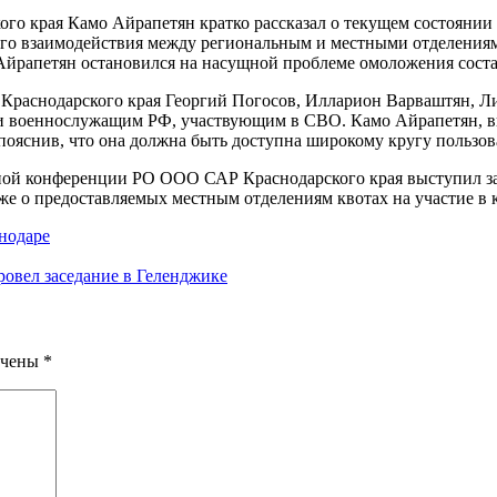
 края Камо Айрапетян кратко рассказал о текущем состоянии де
ного взаимодействия между региональным и местными отделениям
йрапетян остановился на насущной проблеме омоложения состав
 Краснодарского края Георгий Погосов, Илларион Варваштян, 
щи военнослужащим РФ, участвующим в СВО. Камо Айрапетян, вы
пояснив, что она должна быть доступна широкому кругу пользо
ной конференции РО ООО САР Краснодарского края выступил за
же о предоставляемых местным отделениям квотах на участие в
нодаре
овел заседание в Геленджике
ечены
*