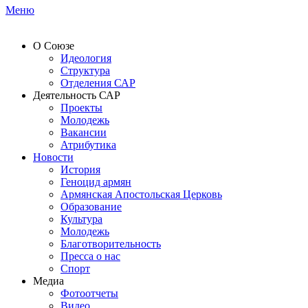
Меню
О Союзе
Идеология
Структура
Отделения САР
Деятельность САР
Проекты
Молодежь
Вакансии
Атрибутика
Новости
История
Геноцид армян
Армянская Апостольская Церковь
Образование
Культура
Молодежь
Благотворительность
Пресса о нас
Спорт
Медиа
Фотоотчеты
Видео