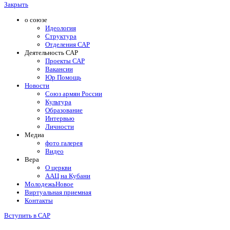
Закрыть
о союзе
Идеология
Структура
Отделения САР
Деятельность САР
Проекты САР
Вакансии
Юр Помощь
Новости
Союз армян России
Культура
Образование
Интервью
Личности
Медиа
фото галерея
Видео
Вера
О церкви
ААЦ на Кубани
Молодежь
Новое
Виртуальная приемная
Контакты
Вступить в САР