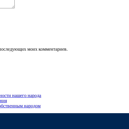
ля последующих моих комментариев.
ности нашего народа
ения
обственным народом