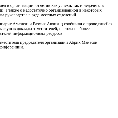
л в организации, отметив как успехи, так и недочеты в
и, а также о недостаточно организованной в некоторых
а руководства в ряде местных отделений.
Липарит Амаякян и Размик Акопянц сообщили о проводящейся
слушав доклады заместителей, настоял на более
вателей информационных ресурсов.
меститель председателя организации Абрик Манасян,
 конференции.