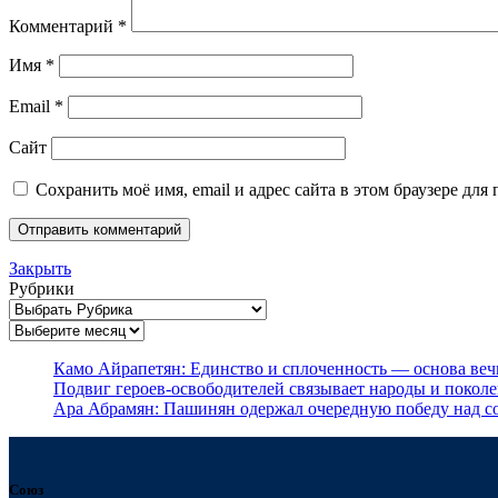
Комментарий
*
Имя
*
Email
*
Сайт
Сохранить моё имя, email и адрес сайта в этом браузере д
Закрыть
Рубрики
Архивы
Камо Айрапетян: Единство и сплоченность — основа веч
Подвиг героев-освободителей связывает народы и покол
Ара Абрамян: Пашинян одержал очередную победу над с
Союз